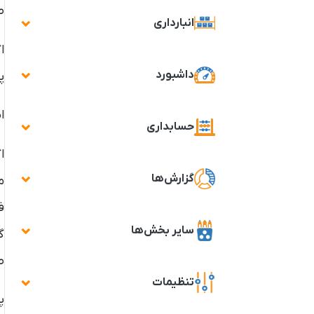
ص
انبارداری
ا
داشبورد
پ
اطل
حسابداری
ا
گزارش‌ها
م
ف
سایر بخش‌ها
ص
تنظیمات
پ