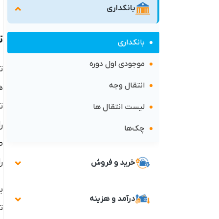
بانکداری
ت
بانکداری
موجودی اول دوره
ت
انتقال وجه
ه
ت
لیست انتقال ها
ر
چک‌ها
ص
ر
خرید و فروش
ب
درآمد و هزینه
ت