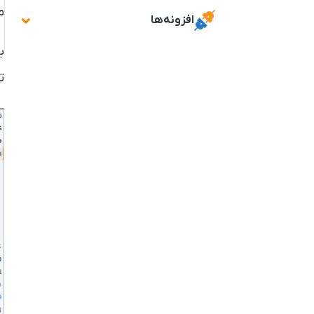
م
افزونه‌ها
ب
ت